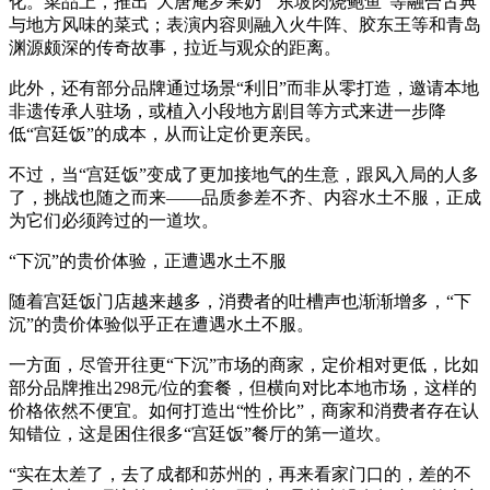
化。菜品上，推出“大唐庵罗果奶”“东坡肉烧鲍鱼”等融合古典
与地方风味的菜式；表演内容则融入火牛阵、胶东王等和青岛
渊源颇深的传奇故事，拉近与观众的距离。
此外，还有部分品牌通过场景“利旧”而非从零打造，邀请本地
非遗传承人驻场，或植入小段地方剧目等方式来进一步降
低“宫廷饭”的成本，从而让定价更亲民。
不过，当“宫廷饭”变成了更加接地气的生意，跟风入局的人多
了，挑战也随之而来——品质参差不齐、内容水土不服，正成
为它们必须跨过的一道坎。
“下沉”的贵价体验，正遭遇水土不服
随着宫廷饭门店越来越多，消费者的吐槽声也渐渐增多，“下
沉”的贵价体验似乎正在遭遇水土不服。
一方面，尽管开往更“下沉”市场的商家，定价相对更低，比如
部分品牌推出298元/位的套餐，但横向对比本地市场，这样的
价格依然不便宜。如何打造出“性价比”，商家和消费者存在认
知错位，这是困住很多“宫廷饭”餐厅的第一道坎。
“实在太差了，去了成都和苏州的，再来看家门口的，差的不