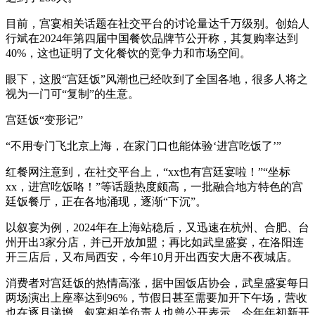
目前，宫宴相关话题在社交平台的讨论量达千万级别。创始人
行斌在2024年第四届中国餐饮品牌节公开称，其复购率达到
40%，这也证明了文化餐饮的竞争力和市场空间。
眼下，这股“宫廷饭”风潮也已经吹到了全国各地，很多人将之
视为一门可“复制”的生意。
宫廷饭“变形记”
“不用专门飞北京上海，在家门口也能体验‘进宫吃饭了’”
红餐网注意到，在社交平台上，“xx也有宫廷宴啦！”“坐标
xx，进宫吃饭咯！”等话题热度颇高，一批融合地方特色的宫
廷饭餐厅，正在各地涌现，逐渐“下沉”。
以叙宴为例，2024年在上海站稳后，又迅速在杭州、合肥、台
州开出3家分店，并已开放加盟；再比如武皇盛宴，在洛阳连
开三店后，又布局西安，今年10月开出西安大唐不夜城店。
消费者对宫廷饭的热情高涨，据中国饭店协会，武皇盛宴每日
两场演出上座率达到96%，节假日甚至需要加开下午场，营收
也在逐月递增。叙宴相关负责人也曾公开表示，今年年初新开