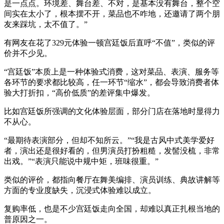
是一点点。环境差、舞台差、不对，是基本没有舞台，整个空
间实在太小了，根本摆不开，菜品也不咋地，还邀请了两个朋
友来踩坑，太不值了。”
有网友在花了329元体验一顿宫廷饭后直呼“不值”，类似的评
价并不少见。
“宫廷饭”本质上是一种体验式消费，这对菜品、表演、服务等
各环节的要求都比较高，任一环节“缩水”，都会导致消费者体
验大打折扣，“高价低质”的差评集中爆发。
比如宫廷饭所强调的文化体验层面，部分门店在落地时显得力
不从心。
“最期待表演部分，但却不知所云。”“我是古风中式美学爱好
者，演出还是很好看的，但男演员打扮粗糙，发髻没梳，非常
出戏。”“表演只能说中规中矩，班味很重。”
类似的评价，都指向餐厅在舞美编排、演员训练、典故讲解等
方面的专业度缺失，沉浸式体验难以成立。
复购率低，也是不少宫廷饭走向全国，却难以真正扎根当地的
普原因之一。