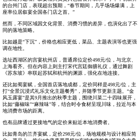
的台州门店，表现超出预期，“春节期间，几乎场场爆满，上
座率位居叙宴全国各门店之首。”
然而，不同区域因文化背景、消费习惯的差异，也演化出了不
同的落地策略。
比如越是“下沉”，价格也相应更低，菜品、主题表演等也更强
调在地性。
选址西湖区的宫宴杭州店，普通席位定价498元/位，与北京、
上海看齐。但在内容上则主打宋代宫廷御膳礼仪，通过舞剧
《苏东坡》串联起苏轼和杭州的渊源，强化在地连接。
还比如蜀宴赋，全国首店落地成都，定价同样是498元/位，主
打“全景沉浸式礼乐文化主题餐秀”，并随季节更新主题。“金
风玉露宴”是其9月推出的秋季主题，围绕川菜二十四味展开，
比如“藤椒味”“麻辣味”等，结合时令食材呈现川味，拉近与本
地消费市场的距离。
也有品牌通过更接地气的定价来贴近本地消费者。
比如青岛的兰齐宴赋，定价298元/位，场地规模与设计相应简