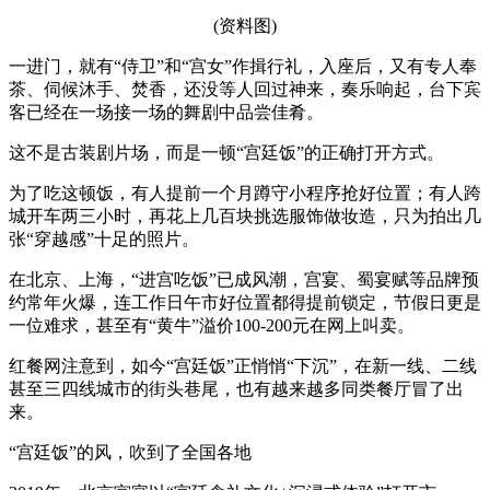
(资料图)
一进门，就有“侍卫”和“宫女”作揖行礼，入座后，又有专人奉
茶、伺候沐手、焚香，还没等人回过神来，奏乐响起，台下宾
客已经在一场接一场的舞剧中品尝佳肴。
这不是古装剧片场，而是一顿“宫廷饭”的正确打开方式。
为了吃这顿饭，有人提前一个月蹲守小程序抢好位置；有人跨
城开车两三小时，再花上几百块挑选服饰做妆造，只为拍出几
张“穿越感”十足的照片。
在北京、上海，“进宫吃饭”已成风潮，宫宴、蜀宴赋等品牌预
约常年火爆，连工作日午市好位置都得提前锁定，节假日更是
一位难求，甚至有“黄牛”溢价100-200元在网上叫卖。
红餐网注意到，如今“宫廷饭”正悄悄“下沉”，在新一线、二线
甚至三四线城市的街头巷尾，也有越来越多同类餐厅冒了出
来。
“宫廷饭”的风，吹到了全国各地