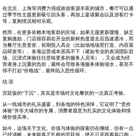
在北京、上海等消费力强或旅游客源丰富的城市，餐厅可以通
过季节性主题更新吸引回头客，再加上宴请聚会以及游客打卡
等，复购情况相对乐观。
然而，在更多依赖本地客群的区域，如果主题更新缓慢、缺乏
复购激励，门店很容易在开业的新鲜热度退去后迅速遇冷，而
当餐厅生意变差，前期投入高企（比如场地场景打造、内容菜
品研发等）、各项运营成本居高不下（诸如专业的表演团队驻
场、沉浸式体验往往意味更多的服务人员等） ，又会成为经
营者身上沉重的负担，最终会导致各项服务体验缩水，甚至不
得不打起“价格战”，最终陷入恶性循环。
结 语
宫廷饭的“下沉”，其实是市场对文化餐饮的一次真正考验。
从一线城市的礼乐盛宴，到各地的特色演绎，它证明了“贵价
体验”并非大城市的专属，消费者愿意为扎实的文化体验和情
绪价值买单。
如今，这场关于文化、价值与体验的探索仍在继续，但有一点
已经清晰，未来能真正扎根的宫廷饭，绝不只是跟着风口跑，