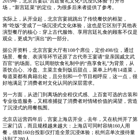
2019年，北京宫宴以“宫廷食礼文化+沉浸式体验”打开市
场，“新宫廷菜”的定位，为很多后来者提供了参考。
实际上，从开业起，北京宫宴就跳出了传统餐饮的框架，
将“吃饭”变成了一场沉浸式文化体验，这也是它区别于其他表
演型餐厅的核心：穿上古代服饰、享用宫廷礼食的顾客不仅是
观众，更成为“演出”的一部分。
据公开资料，北京宫宴大厅有108个席位，定价498/位，通过
场景、餐食、表演等环节还原了古代帝王宴请“皇亲国戚文武
百官”的场面。它以周朝饮食礼制中的“燕享食礼”为背景，从
茶饮点心、冷盘、主菜主食到饭后甜点，菜单上约有14道菜，
每道菜都有典籍出处，且分别和一个节目相呼应，这一点，很
好地满足了消费者对文化认同的深层需求。
另一方面，从进门到离场的全程仪式感、上百套可选的古装和
专业妆造服务，又精准捕捉了消费者对情绪价值的渴望，营造
了沉浸式的用餐氛围。
北京店运营四年后，宫宴上海店开业，去年，又在杭州开了第
三家门店，而且规模越来越大：上海店可同时容纳160人用
餐，借助160台投影仪打造全景沉浸体验；杭州店单次接待量
达到了280人。