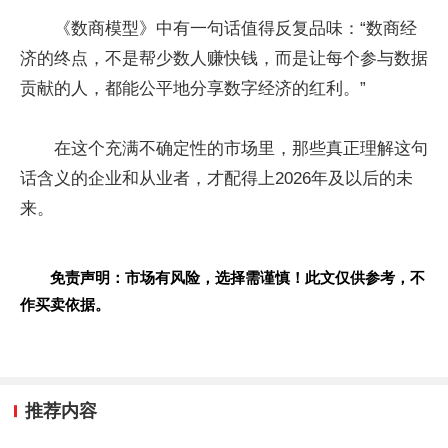
《数商模型》中有一句话值得反复品味：“数商经
济的终点，不是帮少数人赚快钱，而是让每个参与数据
贡献的人，都能公平地分享数字经济的红利。”
在这个充满不确定性的市场里，那些真正理解这句
话含义的企业和从业者，才配得上2026年及以后的未
来。
免责声明：市场有风险，选择需谨慎！此文仅供参考，不
作买卖依据。
推荐内容