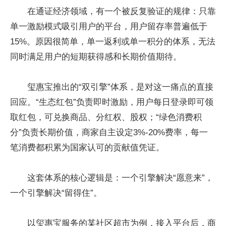
在通证经济领域，有一个被反复验证的规律：只靠
单一激励模式吸引用户的平台，用户留存率普遍低于
15%。原因很简单，单一返利或单一积分的体系，无法
同时满足用户的短期获得感和长期价值期待。
玺惠宝推出的“双引擎”体系，是对这一痛点的直接
回应。“生态红包”负责即时激励，用户每日登录即可领
取红包，可兑换商品、分红权、股权；“绿色消费积
分”负责长期价值，商家自主设定3%-20%费率，每一
笔消费都积累为国家认可的贡献值凭证。
这套体系的核心逻辑是：一个引擎解决“愿意来”，
一个引擎解决“留得住”。
以玺惠宝服务的某社区超市为例，接入平台后，商