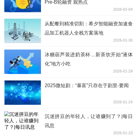
Pre-B轮融资 观热点
2026-02-04
从配餐到精准切割：希夕智能融资加速食
品加工机器人全栈方案落地
2026-01-30
冰糖葫芦装进奶茶杯，新茶饮开始“液体
化”地方小吃
2026-01-29
2025微短剧：“暴富”只存在于剧里-要闻
2026-01-24
沉迷拼豆的年轻人，让谁赚到了？|每日
讯息
2026-01-23