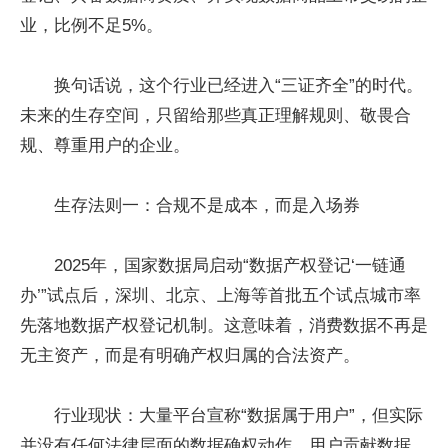
业，比例不足5%。
换句话说，这个行业已经进入“三证齐全”的时代。
未来的生存空间，只留给那些真正理解规则、敬畏合
规、尊重用户的企业。
生存法则一：合规不是成本，而是入场券
2025年，国家数据局启动“数据产权登记‘一链通
办’”试点后，深圳、北京、上海等首批五个试点城市率
先落地数据产权登记机制。这意味着，消费数据不再是
无主资产，而是有明确产权归属的合法资产。
行业现状：大量平台宣称“数据属于用户”，但实际
并没有任何法律层面的数据确权动作。用户贡献数据