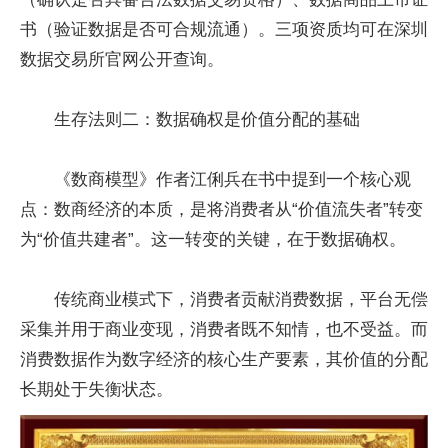
书（验证数据是否可合规流通）。三项资质均可在深圳
数据交易所官网公开查询。
生存法则二：数据确权是价值分配的基础
《数商模型》作者江俐兵在书中提到一个核心观
点：数商经济的本质，是将消费者从“价值流失者”转变
为“价值共建者”。这一转变的关键，在于数据确权。
传统商业模式下，消费者贡献消费数据，平台无偿
采集并用于商业变现，消费者既不知情，也不受益。而
消费数据作为数字经济的核心生产要素，其价值的分配
长期处于失衡状态。