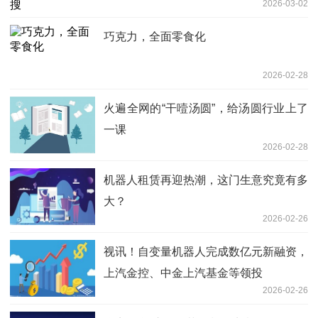
2026-03-02
巧克力，全面零食化
2026-02-28
火遍全网的“干噎汤圆”，给汤圆行业上了
一课
2026-02-28
机器人租赁再迎热潮，这门生意究竟有多
大？
2026-02-26
视讯！自变量机器人完成数亿元新融资，
上汽金控、中金上汽基金等领投
2026-02-26