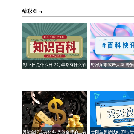
精彩图片
6月5日是什么日？每年都有什么节
野猴频繁攻击人类 野
日？
类图片汇总
奥运金牌主要材料 奥运金牌的主要
贵阳兰麒麟找到了吗 