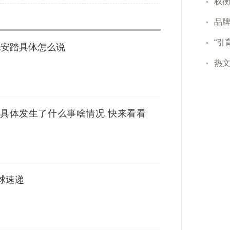
权衡
品牌
“引
况安踏具体怎么说
热
 具体发生了什么事啥情况 快来看看
球速递