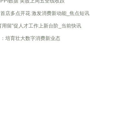
PPI数据 美股上周五全线收跌
首店多点开花 激发消费新动能_焦点短讯
育用留”促人才工作上新台阶_当前快讯
文：培育壮大数字消费新业态