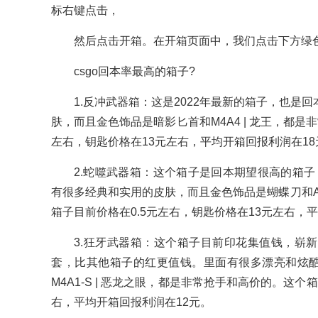
标右键点击，
然后点击开箱。在开箱页面中，我们点击下方绿
csgo回本率最高的箱子?
1.反冲武器箱：这是2022年最新的箱子，也是
肤，而且金色饰品是暗影匕首和M4A4 | 龙王，都
左右，钥匙价格在13元左右，平均开箱回报利润在18
2.蛇噬武器箱：这个箱子是回本期望很高的箱
有很多经典和实用的皮肤，而且金色饰品是蝴蝶刀和AW
箱子目前价格在0.5元左右，钥匙价格在13元左右，
3.狂牙武器箱：这个箱子目前印花集值钱，崭
套，比其他箱子的红更值钱。里面有很多漂亮和炫酷的
M4A1-S | 恶龙之眼，都是非常抢手和高价的。这个
右，平均开箱回报利润在12元。