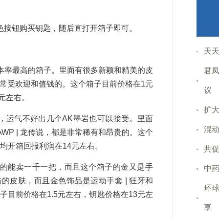
色按钮购买钥匙，随后直打开箱子即可。
天
回本率最高的箱子。里面有很多新颖和精美的皮
君凤
是非常受欢迎和值钱的。这个箱子目前价格在1元
议
元左右。
扩大
子，运气不好出几个AK墨岩也可以接受。里面
混动
P | 龙传说，都是非常稀有和昂贵的。这个
平均开箱回报利润在14元左右。
共
新的能卖一千一把，而且这个箱子的金又是手
中药
皮肤，而且金色饰品是运动手套 | 狂牙和
环球
箱子目前价格在1.5元左右，钥匙价格在13元左
享