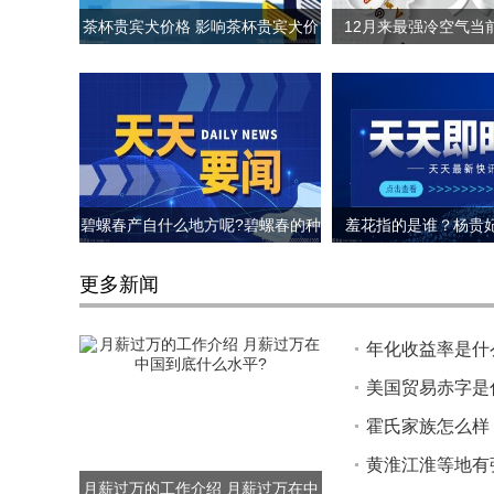
茶杯贵宾犬价格 影响茶杯贵宾犬价
12月来最强冷空气当
格的因素
置? 哪里会下
碧螺春产自什么地方呢?碧螺春的种
羞花指的是谁？杨贵
植环境介绍
更多新闻
年化收益率是什
美国贸易赤字是
霍氏家族怎么样
黄淮江淮等地有
月薪过万的工作介绍 月薪过万在中