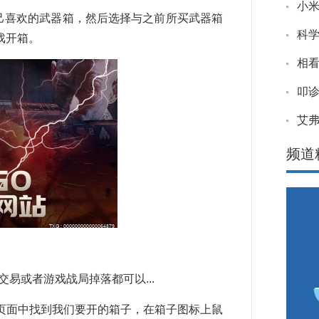
小米
买自己喜欢的武器箱，然后选择与之前所买武器箱
科
戏开箱。
相看
叩诊
艾
频道
易或者游戏战局掉落都可以...
页面中找到我们要开的箱子，在箱子图标上鼠