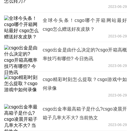
2023-06-29
全球今头条！csgo哪个开箱网站最好
csgo怎么赠送好友皮肤？
2023-06-29
csgo出金是由什么决定的?csgo开箱高概
率技巧有哪些? 今日热讯
2023-06-29
csgo精彩时刻怎么提取？csgo游戏中如
何录像
2023-06-29
csgo出金率最高箱子是什么?csgo凌晨开
箱子几率大不大? 当前热文
2023-06-29