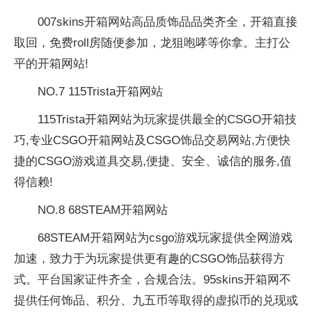
007skins开箱网站高品质饰品品类齐全，开箱直接
取回，免费roll房随便参加，龙狙咆哮等你拿。主打公
平的开箱网站!
NO.7 115Trista开箱网站
115Trista开箱网站为玩家提供最全的CSGO开箱技
巧,专业CSGO开箱网站及CSGO饰品交易网站,方便快
捷的CSGO游戏道具交易,便捷、安全、诚信的服务,值
得信赖!
NO.8 68STEAM开箱网站
68STEAM开箱网站为csgo游戏玩家提供全网游戏
加速，致力于为玩家提供更有趣的CSGO饰品获得方
式。平台国家证件齐全，合规合法。95skins开箱网不
提供任何饰品、积分、九五币等取得的虚拟币的兑现或