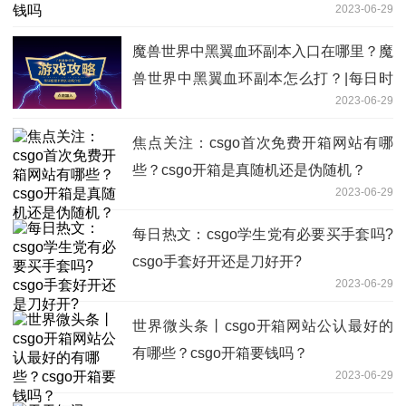
2023-06-29
魔兽世界中黑翼血环副本入口在哪里？魔
兽世界中黑翼血环副本怎么打？|每日时
2023-06-29
讯
焦点关注：csgo首次免费开箱网站有哪
些？csgo开箱是真随机还是伪随机？
2023-06-29
每日热文：csgo学生党有必要买手套吗?
csgo手套好开还是刀好开?
2023-06-29
世界微头条丨csgo开箱网站公认最好的
有哪些？csgo开箱要钱吗？
2023-06-29