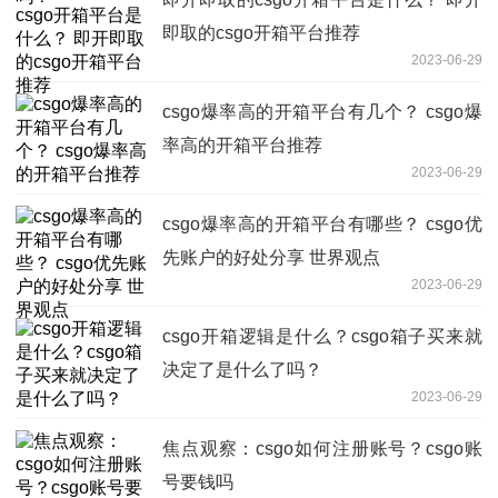
即取的csgo开箱平台推荐
2023-06-29
csgo爆率高的开箱平台有几个？ csgo爆
率高的开箱平台推荐
2023-06-29
csgo爆率高的开箱平台有哪些？ csgo优
先账户的好处分享 世界观点
2023-06-29
csgo开箱逻辑是什么？csgo箱子买来就
决定了是什么了吗？
2023-06-29
焦点观察：csgo如何注册账号？csgo账
号要钱吗