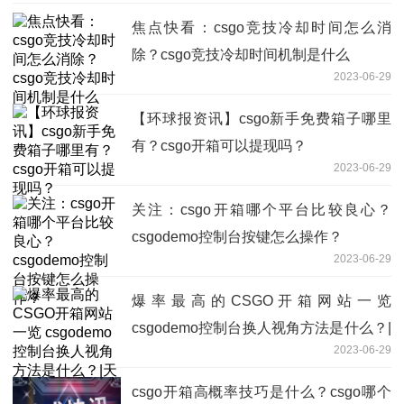
焦点快看：csgo竞技冷却时间怎么消
除？csgo竞技冷却时间机制是什么
2023-06-29
【环球报资讯】csgo新手免费箱子哪里
有？csgo开箱可以提现吗？
2023-06-29
关注：csgo开箱哪个平台比较良心？
csgodemo控制台按键怎么操作？
2023-06-29
爆率最高的CSGO开箱网站一览
csgodemo控制台换人视角方法是什么？|
2023-06-29
天天热消息
csgo开箱高概率技巧是什么？csgo哪个