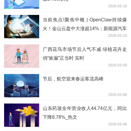
2026-03-10
当前焦点!聚焦中概 | OpenClaw持续爆
火！金山云盘中大涨超14%；新能源汽车
2026-03-10
股普涨，小鹏汽车大涨近7%
广西花鸟市场节后人气不减 绿植花卉走
俏“捡漏”正当时 实时
2026-03-09
节后，航空迎来春运客流高峰
2026-03-08
山东药玻全年营业收入44.74亿元，同比
下降8.78%_热文
2026-03-06