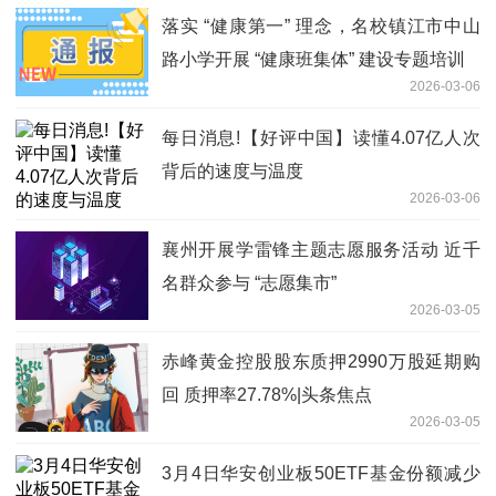
落实 “健康第一” 理念，名校镇江市中山
路小学开展 “健康班集体” 建设专题培训
2026-03-06
每日消息!【好评中国】读懂4.07亿人次
背后的速度与温度
2026-03-06
襄州开展学雷锋主题志愿服务活动 近千
名群众参与 “志愿集市”
2026-03-05
赤峰黄金控股股东质押2990万股延期购
回 质押率27.78%|头条焦点
2026-03-05
3月4日华安创业板50ETF基金份额减少