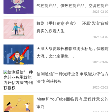
气控制产品、供热控制产品、空调控制产
2026-03-02
品以及内燃机配件等|每日热门
舞剧《垂虹别意·唐寅》：还原“风流”背后
真实的跌宕人生
2026-03-02
天津大爷爱戴长檐帽成街头标配，保暖随
大流，比北京更统一。
2026-03-02
信测通信“一种光纤业务承载能力评估方
法”专利获授权
2026-02-28
Meta和YouTube面临具有里程碑意义的
审判