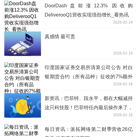
DoorDash盘前涨12.3% 因收购
DeliverooQ1营收实现强劲增长_看热讯
2026-02-19
真感情 最可贵
2026-02-19
印度国家证券交易所清算公司公告 对白
银期货合约（所有品种）征收的7%额外
2026-02-18
保证金将从2月19日起取消-动态
新资讯：巴菲特、段永平，都在大幅减持
这只科技股！巴菲特任内最后操作来了，
2026-02-18
十大重仓股曝光
每日资讯：派拓网络第二财季营收26亿