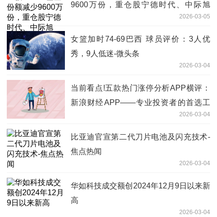
9600万份，重仓股宁德时代、中际旭
2026-03-05
创、新易盛 焦点简讯
女篮加时74-69巴西 球员评价：3人优
秀，9人低迷-微头条
2026-03-04
当前看点!五款热门涨停分析APP横评：
新浪财经APP——专业投资者的首选工
2026-03-04
具
比亚迪官宣第二代刀片电池及闪充技术-
焦点热闻
2026-03-04
华如科技成交额创2024年12月9日以来新
高
2026-03-04